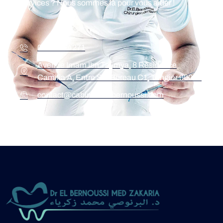
services ? Nous sommes là pour vous aider !
05393-24271
Avenue Imam Ibn Taymya, 8 Résidence
Camilia A, Entre Sol Bureau C1, Tangier 90000
contact@cabinetdrelbernoussi.com