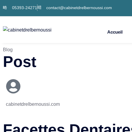
05393-24271
contact@cabinetdrelbernoussi.com
Accueil
Blog
Post
cabinetdrelbernoussi.com
Facettes Dentaire