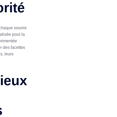
rité
chaque sourire
alisée pour la
périmentée
er des facettes
s, leurs
dieux
s